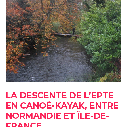
DESCENTE
DE
L’EPTE
EN
CANOË-
KAYAK,
ENTRE
NORMANDIE
ET
ÎLE-
DE-
FRANCE
LA DESCENTE DE L’EPTE
EN CANOË-KAYAK, ENTRE
NORMANDIE ET ÎLE-DE-
FRANCE