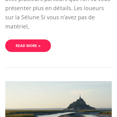
présenter plus en détails. Les loueurs
sur la Sélune Si vous n’avez pas de
matériel,
READ MORE »
COMMENT
FAIRE
DU
CANOË-
KAYAK
SUR
LA
SÉE
JUSQU’À
LA