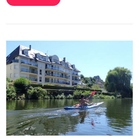
S’ORGANISER
UNE
VIRÉE
EN
CANOË-
KAYAK
SUR
L’ORNE,
À
CAEN