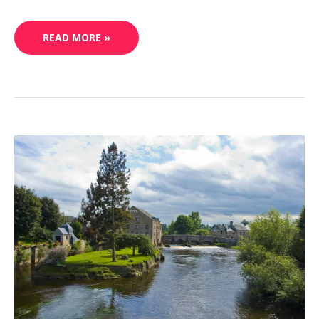
READ MORE »
DESCENDRE
LA
SÉLUNE
EN
CANOË-
KAYAK
JUSQU’À
LA
BAIE
DU
MONT
SAINT-
MICHEL