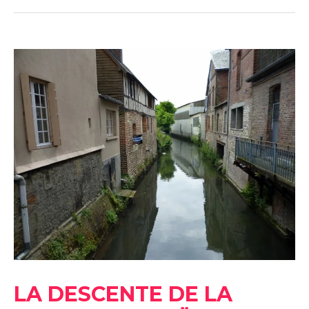
LA
DESCENTE
DE
LA
RISLE
EN
CANOË-
KAYAK,
DE
BRIONNE
À
PONT-
AUDEMER
LA DESCENTE DE LA