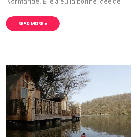
Normande. Elle a eu la bonne idée de
READ MORE »
S’ORGANISER
UNE
BALADE
EN
CANOË-
KAYAK
SUR
LE
LAC
DE
RABODANGES