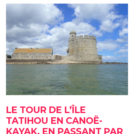
LE
TOUR
DE
L’ÎLE
TATIHOU
EN
CANOË-
KAYAK,
EN
PASSANT
PAR
LA
HOUGUE
LE TOUR DE L’ÎLE
TATIHOU EN CANOË-
KAYAK, EN PASSANT PAR