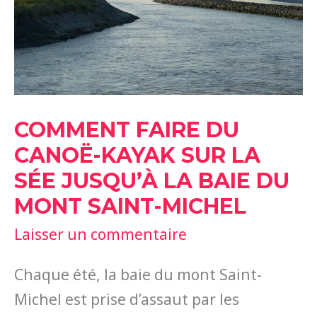
BAIE
DU
MONT
SAINT-
MICHEL
COMMENT FAIRE DU
CANOË-KAYAK SUR LA
SÉE JUSQU’À LA BAIE DU
MONT SAINT-MICHEL
Laisser un commentaire
Chaque été, la baie du mont Saint-
Michel est prise d’assaut par les