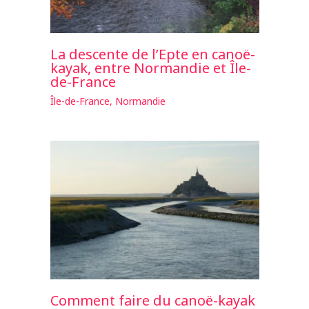
La descente de l’Epte en canoë-
kayak, entre Normandie et Île-
de-France
Île-de-France
,
Normandie
Comment faire du canoë-kayak