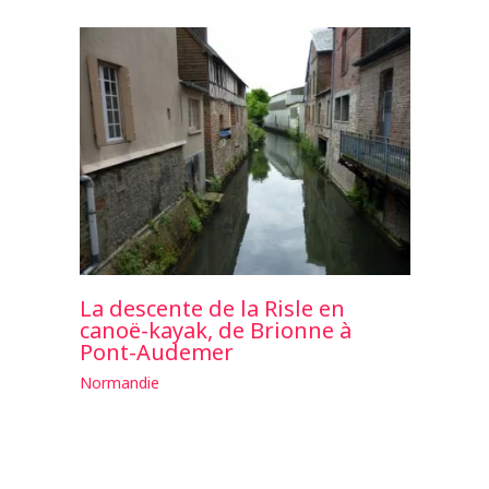
La descente de la Risle en
canoë-kayak, de Brionne à
Pont-Audemer
Normandie