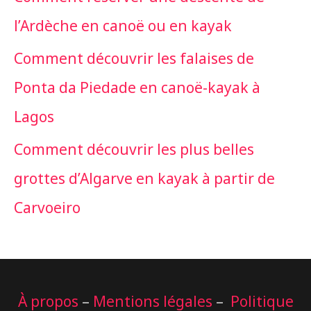
r
l’Ardèche en canoë ou en kayak
c
Comment découvrir les falaises de
h
Ponta da Piedade en canoë-kayak à
e
Lagos
r
Comment découvrir les plus belles
grottes d’Algarve en kayak à partir de
:
Carvoeiro
À propos
–
Mentions légales
–
Politique