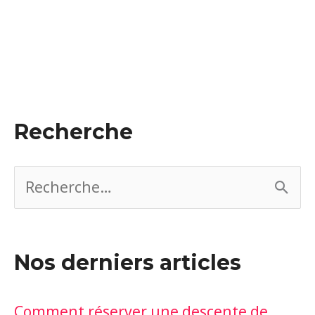
Recherche
R
e
c
Nos derniers articles
h
e
Comment réserver une descente de