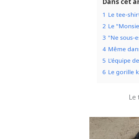
Dans cet ar
1
Le tee-shir
2
Le "Monsie
3
"Ne sous-e
4
Même dans 
5
L'équipe d
6
Le gorille 
Le 