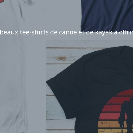
 beaux tee-shirts de canoë et de kayak à offri