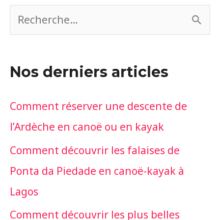
R
e
c
Nos derniers articles
h
e
Comment réserver une descente de
r
l’Ardèche en canoë ou en kayak
c
Comment découvrir les falaises de
h
Ponta da Piedade en canoë-kayak à
e
Lagos
r
Comment découvrir les plus belles