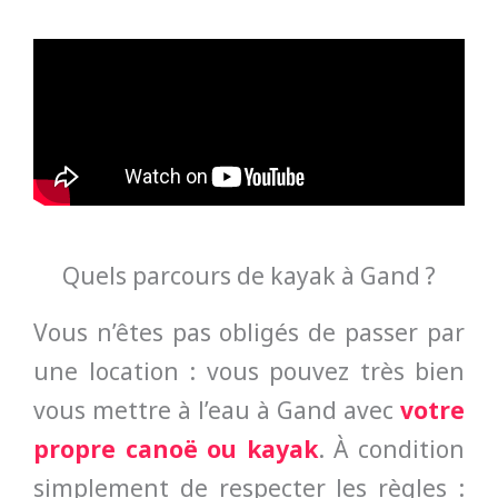
Quels parcours de kayak à Gand ?
Vous n’êtes pas obligés de passer par
une location : vous pouvez très bien
vous mettre à l’eau à Gand avec
votre
propre canoë ou kayak
. À condition
simplement de respecter les règles :